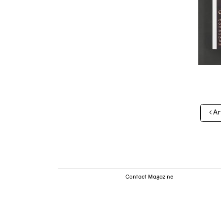
Nav
Ar
des
arti
Contact Magazine