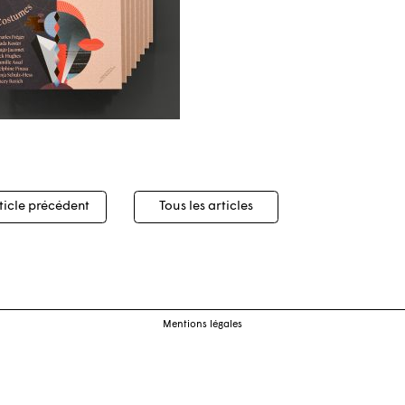
igation
ticle précédent
Tous les articles
cles
Mentions légales