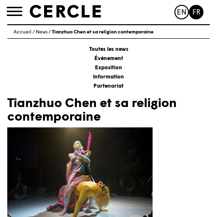
EN
FR
Toggle
navigation
Accueil
/
News
/
Tianzhuo Chen et sa religion contemporaine
Toutes les news
Événement
Exposition
Information
Partenariat
Tianzhuo Chen et sa religion
contemporaine