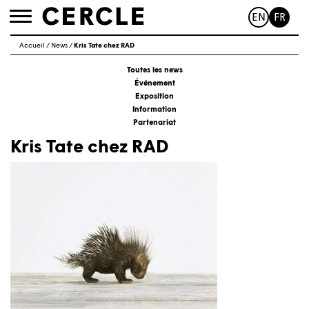
EN
FR
Toggle
navigation
Accueil
/
News
/
Kris Tate chez RAD
Toutes les news
Événement
Exposition
Information
Partenariat
Kris Tate chez RAD