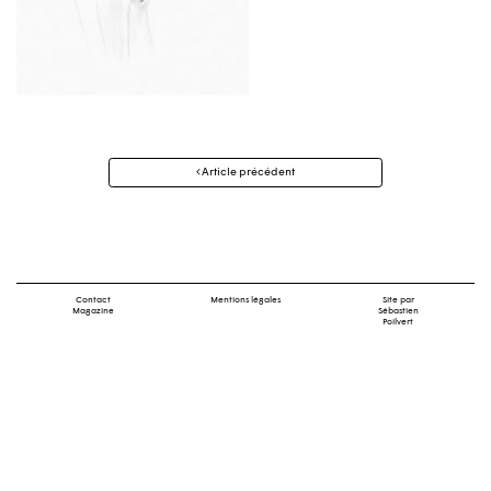
Navigation
Article précédent
des
articles
Contact
Mentions légales
Site par
Magazine
Sébastien
Poilvert