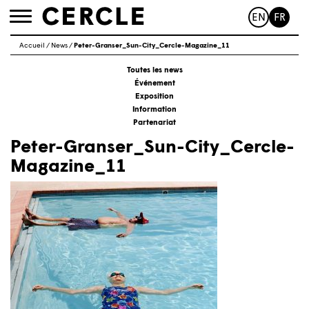
EN
FR
Toggle
navigation
Accueil
/
News
/
Peter-Granser_Sun-City_Cercle-Magazine_11
Toutes les news
Événement
Exposition
Information
Partenariat
Peter-Granser_Sun-City_Cercle-
Magazine_11