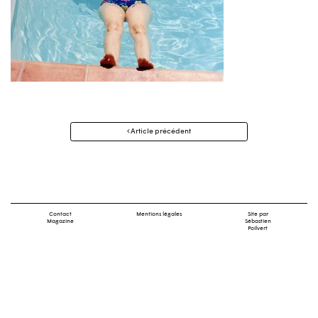
Navigation
Article précédent
des
articles
Contact
Mentions légales
Site par
Magazine
Sébastien
Poilvert