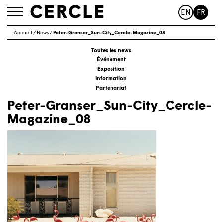
EN
FR
Toggle
navigation
Accueil
/
News
/
Peter-Granser_Sun-City_Cercle-Magazine_08
Toutes les news
Événement
Exposition
Information
Partenariat
Peter-Granser_Sun-City_Cercle-
Magazine_08