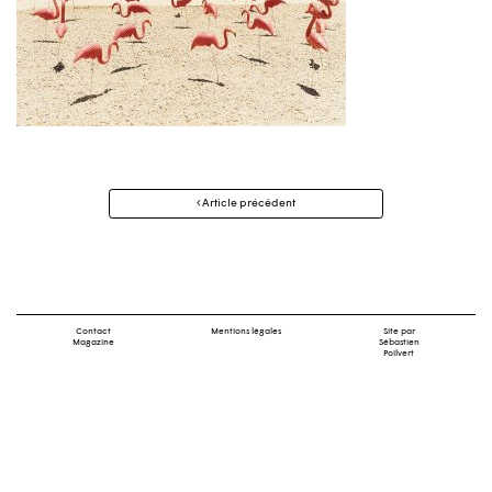
Navigation
Article précédent
des
articles
Contact
Mentions légales
Site par
Magazine
Sébastien
Poilvert