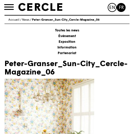
EN
FR
Toggle
navigation
Accueil
/
News
/
Peter-Granser_Sun-City_Cercle-Magazine_06
Toutes les news
Événement
Exposition
Information
Partenariat
Peter-Granser_Sun-City_Cercle-
Magazine_06