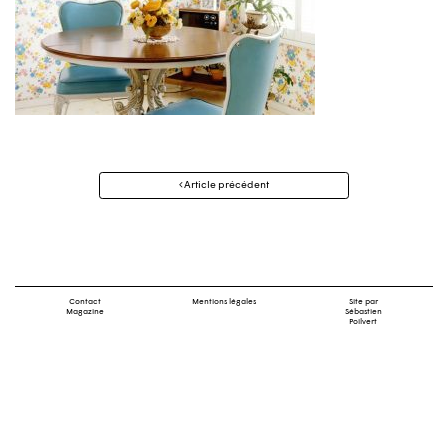
Navigation
Article précédent
des
articles
Contact
Mentions légales
Site par
Magazine
Sébastien
Poilvert