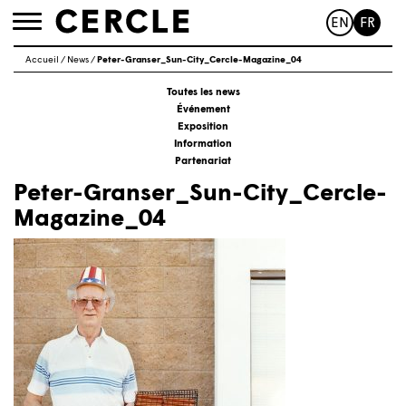
EN
FR
Toggle
navigation
Accueil
/
News
/
Peter-Granser_Sun-City_Cercle-Magazine_04
Toutes les news
Événement
Exposition
Information
Partenariat
Peter-Granser_Sun-City_Cercle-
Magazine_04