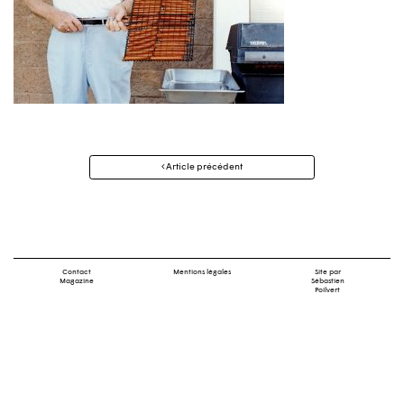
Navigation
Article précédent
des
articles
Contact
Mentions légales
Site par
Magazine
Sébastien
Poilvert