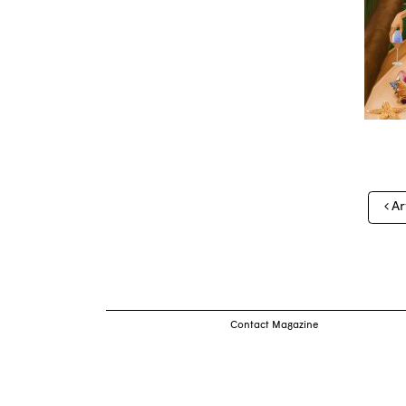
Nav
Ar
des
arti
Contact Magazine