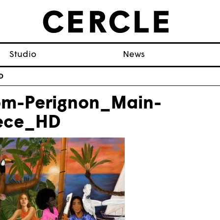
Studio
News
D
m-Perignon_Main-
ece_HD