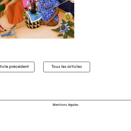
igation
ticle précédent
Tous les articles
cles
Mentions légales