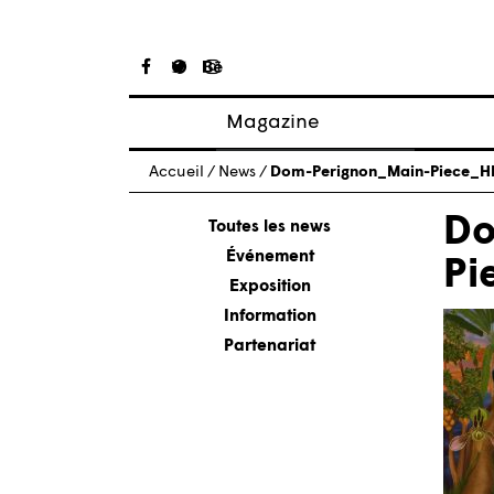
Magazine
Articles
Accueil
/
News
/
Dom-Perignon_Main-Piece_H
À propos
Do
Numéros
Toutes les news
Événement
Pi
Exposition
Information
Partenariat