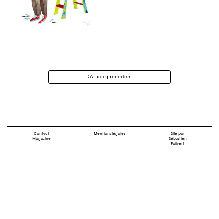
Navigation
Article précédent
des
articles
Contact
Mentions légales
Site par
Magazine
Sébastien
Poilvert