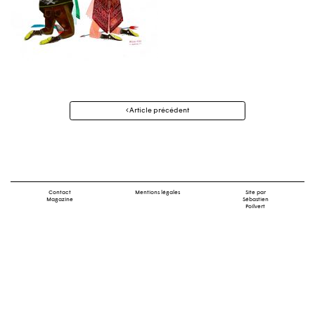
Navigation
Article précédent
des
articles
Contact
Mentions légales
Site par
Magazine
Sébastien
Poilvert