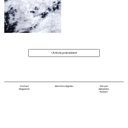
Navigation
Article précédent
des
articles
Contact
Mentions légales
Site par
Magazine
Sébastien
Poilvert