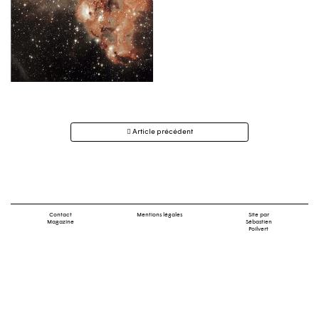
Navigation
Article précédent
des
articles
Contact
Mentions légales
Site par
Magazine
Sébastien
Poilvert