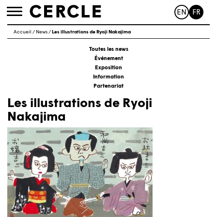
EN
FR
Toggle
navigation
Accueil
/
News
/
Les illustrations de Ryoji Nakajima
Toutes les news
Événement
Exposition
Information
Partenariat
Les illustrations de Ryoji
Nakajima