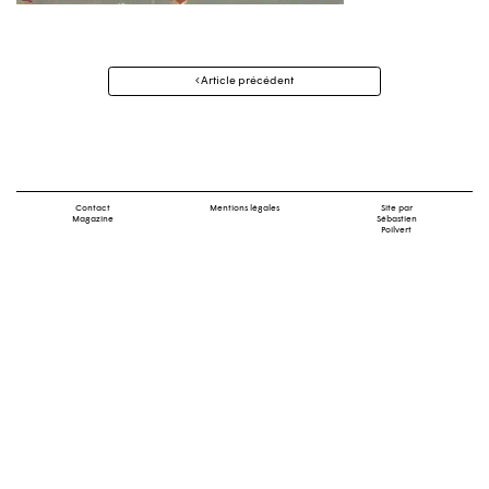
Navigation
Article précédent
des
articles
Contact
Mentions légales
Site par
Magazine
Sébastien
Poilvert