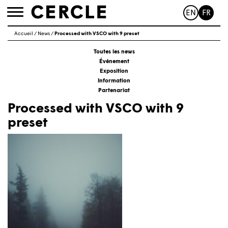
EN
FR
Toggle
navigation
Accueil
/
News
/
Processed with VSCO with 9 preset
Toutes les news
Événement
Exposition
Information
Partenariat
Processed with VSCO with 9
preset