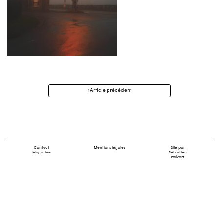
Navigation
Article précédent
des
articles
Contact
Mentions légales
Site par
Magazine
Sébastien
Poilvert