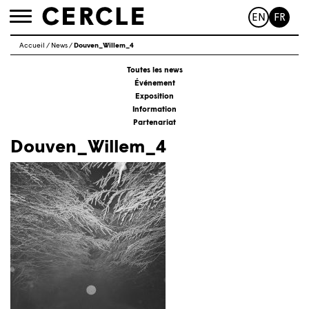
EN
FR
Toggle
navigation
Accueil
/
News
/
Douven_Willem_4
Toutes les news
Événement
Exposition
Information
Partenariat
Douven_Willem_4