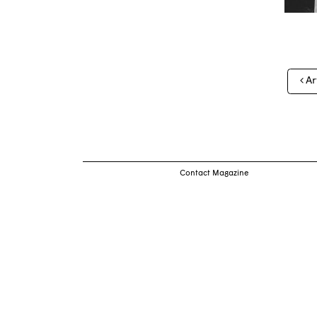
Nav
Ar
des
arti
Contact Magazine