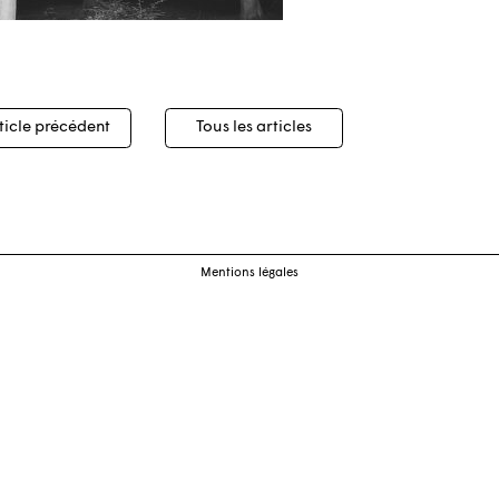
igation
ticle précédent
Tous les articles
cles
Mentions légales