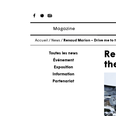
Magazine
Articles
Accueil
/
News
/
Renaud Marion – Drive me to 
À propos
Re
Numéros
Toutes les news
Événement
th
Exposition
Information
Partenariat