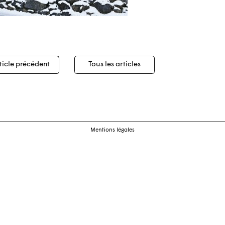
igation
ticle précédent
Tous les articles
cles
Mentions légales