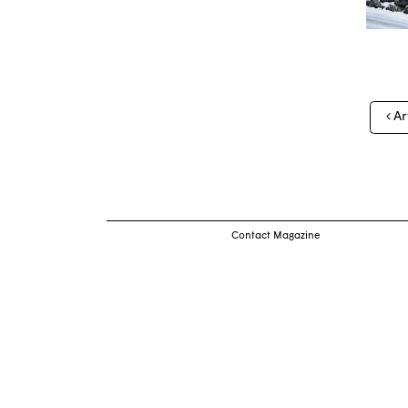
Nav
Ar
des
arti
Contact Magazine