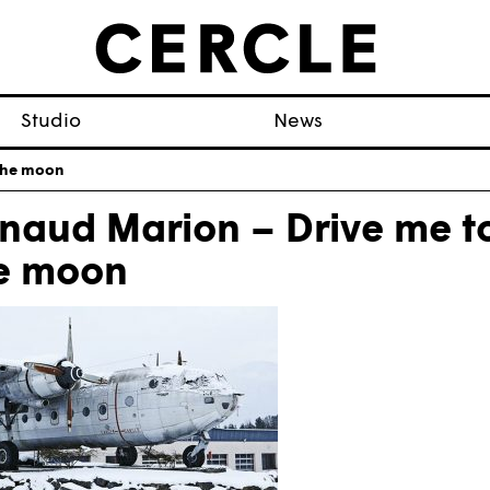
Studio
News
the moon
naud Marion – Drive me t
e moon