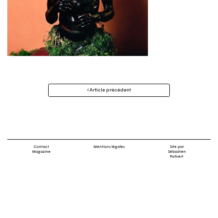
Navigation
Article précédent
des
articles
Contact
Mentions légales
Site par
Magazine
Sébastien
Poilvert