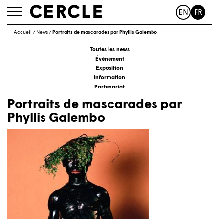
EN
FR
Toggle
navigation
Accueil
/
News
/
Portraits de mascarades par Phyllis Galembo
Toutes les news
Événement
Exposition
Information
Partenariat
Portraits de mascarades par
Phyllis Galembo