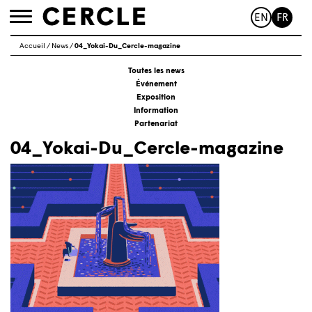
EN
FR
Toggle
navigation
Accueil
/
News
/
04_Yokai-Du_Cercle-magazine
Toutes les news
Événement
Exposition
Information
Partenariat
04_Yokai-Du_Cercle-magazine