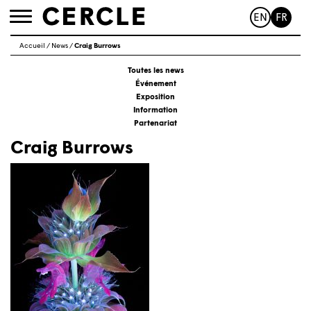
EN
FR
Toggle
navigation
Accueil
/
News
/
Craig Burrows
Toutes les news
Événement
Exposition
Information
Partenariat
Craig Burrows