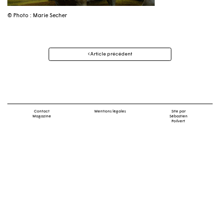
© Photo : Marie Secher
Navigation
Article précédent
des
articles
Contact
Mentions légales
Site par
Magazine
Sébastien
Poilvert