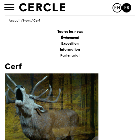
EN
FR
Toggle
navigation
Accueil
/
News
/
Cerf
Toutes les news
Événement
Exposition
Information
Partenariat
Cerf