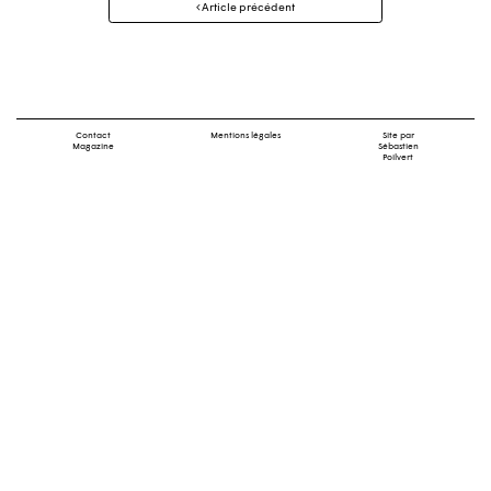
Article précédent
des
articles
Contact
Mentions légales
Site par
Magazine
Sébastien
Poilvert