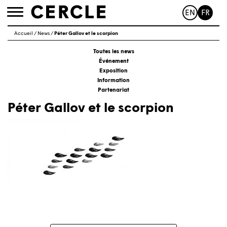
EN
FR
Toggle
navigation
Accueil
/
News
/
Péter Gallov et le scorpion
Toutes les news
Événement
Exposition
Information
Partenariat
Péter Gallov et le scorpion
Navigation