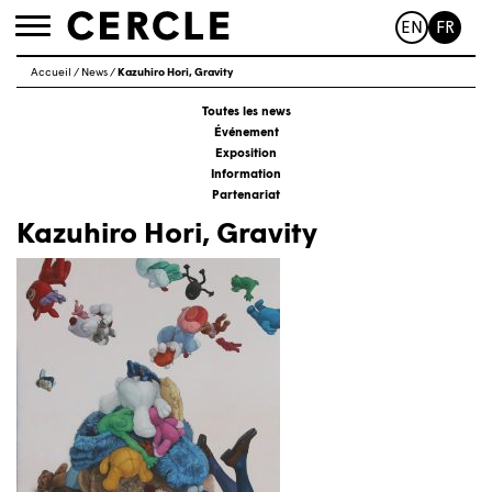
EN
FR
Toggle
navigation
Accueil
/
News
/
Kazuhiro Hori, Gravity
Toutes les news
Événement
Exposition
Information
Partenariat
Kazuhiro Hori, Gravity