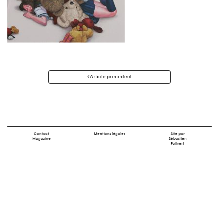
Navigation
Article précédent
des
articles
Contact
Mentions légales
Site par
Magazine
Sébastien
Poilvert