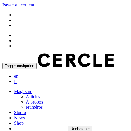
Passer au contenu
Toggle navigation
en
fr
Magazine
Articles
À propos
Numéros
Studio
News
Shop