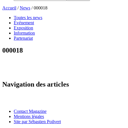
Accueil
/
News
/
000018
Toutes les news
Événement
Exposition
Information
Partenariat
000018
Navigation des articles
Contact Magazine
Mentions légales
Site par Sébastien Poilvert