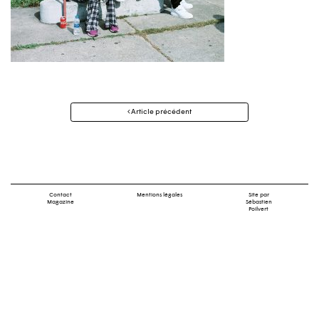
Navigation
Article précédent
des
articles
Contact
Mentions légales
Site par
Magazine
Sébastien
Poilvert