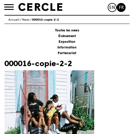
EN
FR
Toggle
navigation
Accueil
/
News
/
000016-copie-2-2
Toutes les news
Événement
Exposition
Information
Partenariat
000016-copie-2-2