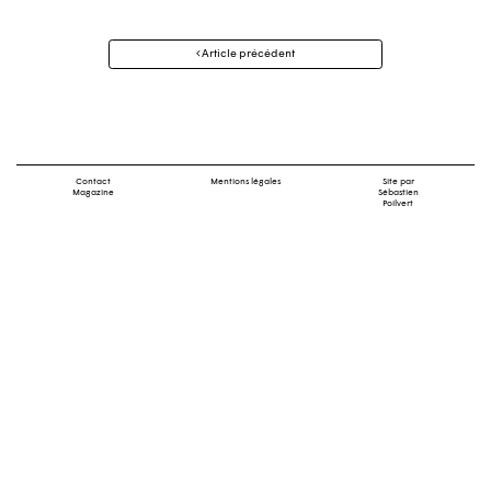
Navigation
Article précédent
des
articles
Contact
Mentions légales
Site par
Magazine
Sébastien
Poilvert