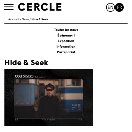
EN
FR
Toggle
navigation
Accueil
/
News
/
Hide & Seek
Toutes les news
Événement
Exposition
Information
Partenariat
Hide & Seek