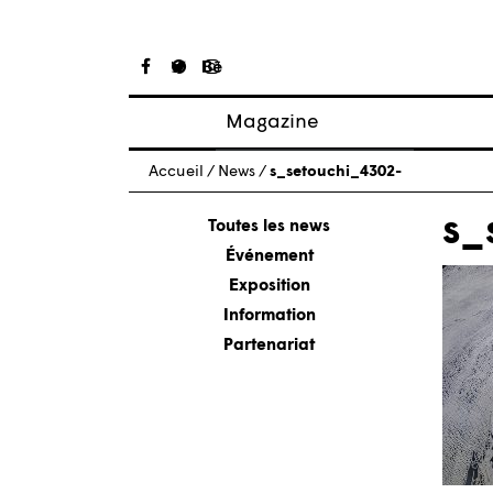
Magazine
Articles
Accueil
/
News
/
s_setouchi_4302-
À propos
s_
Numéros
Toutes les news
Événement
Exposition
Information
Partenariat