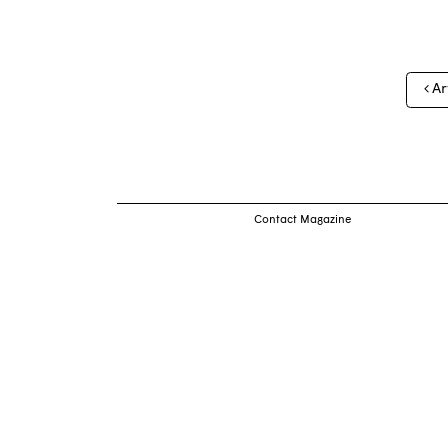
Nav
Ar
des
arti
Contact Magazine