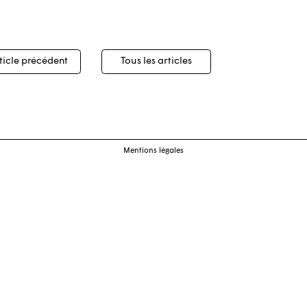
igation
ticle précédent
Tous les articles
cles
Mentions légales