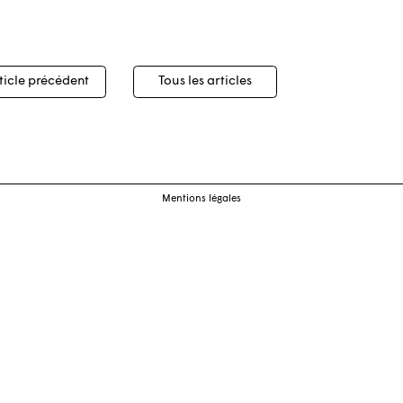
igation
ticle précédent
Tous les articles
cles
Mentions légales