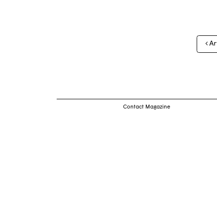
Nav
Ar
des
arti
Contact Magazine