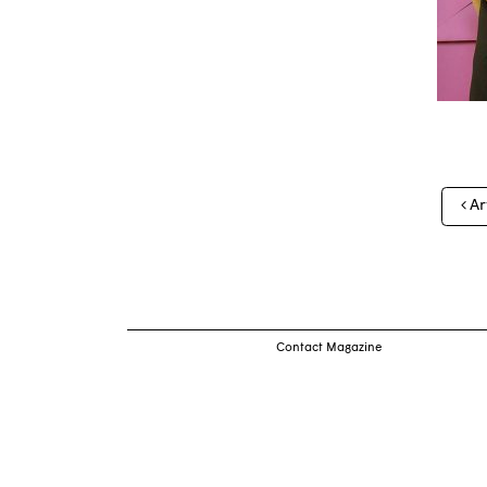
Nav
Ar
des
arti
Contact Magazine