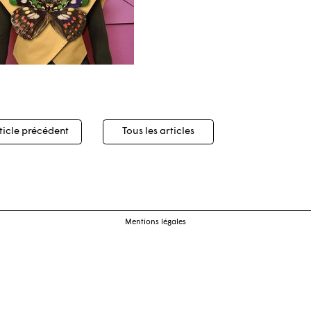
igation
ticle précédent
Tous les articles
cles
Mentions légales