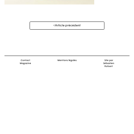
Navigation
Article précédent
des
articles
Contact
Mentions légales
Site par
Magazine
Sébastien
Poilvert