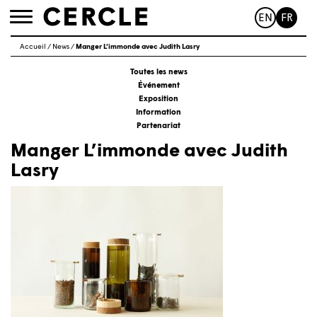
EN
FR
Toggle
navigation
Accueil
/
News
/
Manger L’immonde avec Judith Lasry
Toutes les news
Événement
Exposition
Information
Partenariat
Manger L’immonde avec Judith
Lasry