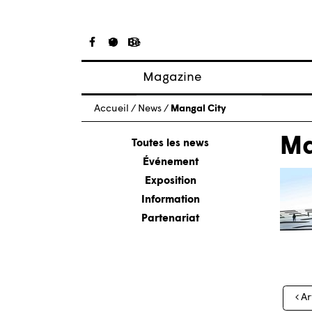
Magazine
Articles
Accueil
/
News
/
Mangal City
À propos
Ma
Numéros
Toutes les news
Événement
Exposition
Information
Partenariat
Nav
Ar
des