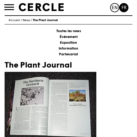
EN
FR
Toggle
navigation
Accueil
/
News
/
The Plant Journal
Toutes les news
Événement
Exposition
Information
Partenariat
The Plant Journal