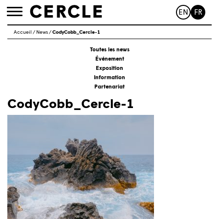
EN
FR
Toggle
navigation
Accueil
/
News
/
CodyCobb_Cercle-1
Toutes les news
Événement
Exposition
Information
Partenariat
CodyCobb_Cercle-1