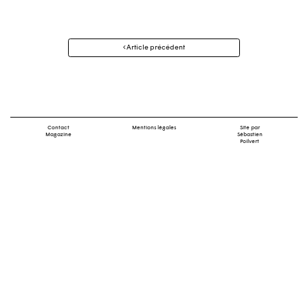
Navigation
Article précédent
des
articles
Contact
Mentions légales
Site par
Magazine
Sébastien
Poilvert