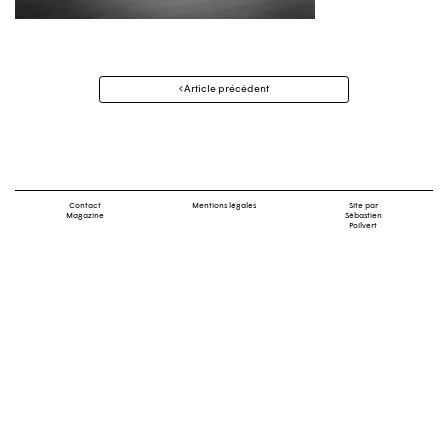
Navigation
Article précédent
des
articles
Contact
Mentions légales
Site par
Magazine
Sébastien
Poilvert