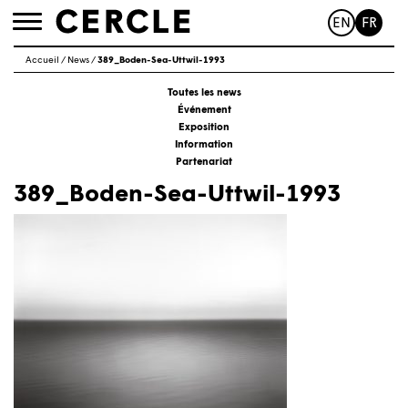
EN
FR
Toggle
navigation
Accueil
/
News
/
389_Boden-Sea-Uttwil-1993
Toutes les news
Événement
Exposition
Information
Partenariat
389_Boden-Sea-Uttwil-1993