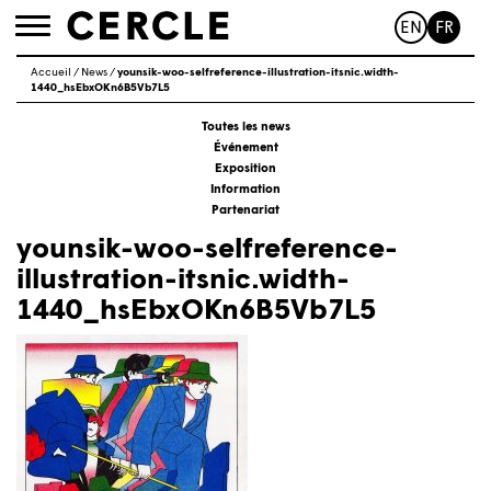
EN
FR
Toggle
navigation
Accueil
/
News
/
younsik-woo-selfreference-illustration-itsnic.width-
1440_hsEbxOKn6B5Vb7L5
Toutes les news
Événement
Exposition
Information
Partenariat
younsik-woo-selfreference-
illustration-itsnic.width-
1440_hsEbxOKn6B5Vb7L5