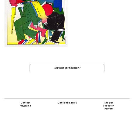
Navigation
Article précédent
des
articles
Contact
Mentions légales
Site par
Magazine
Sébastien
Poilvert