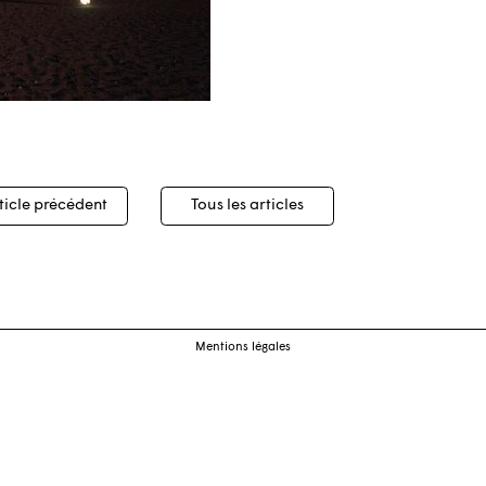
igation
ticle précédent
Tous les articles
cles
Mentions légales