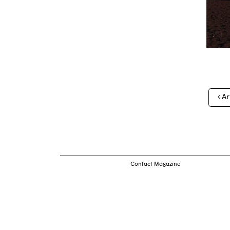
Nav
Ar
des
arti
Contact Magazine