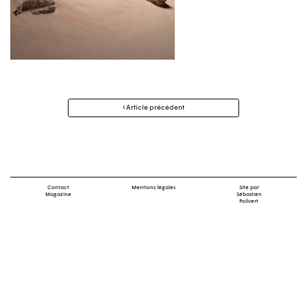
Navigation
Article précédent
des
articles
Contact
Mentions légales
Site par
Magazine
Sébastien
Poilvert