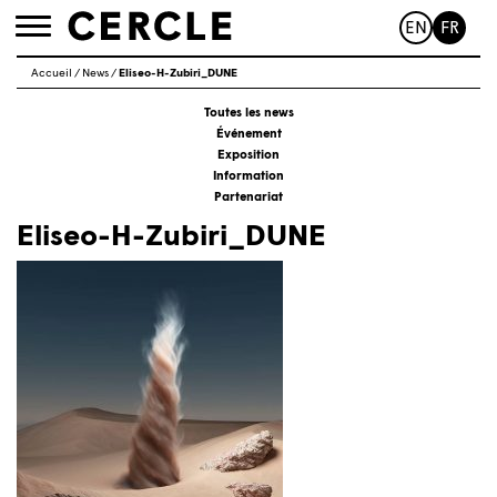
EN
FR
Toggle
navigation
Accueil
/
News
/
Eliseo-H-Zubiri_DUNE
Toutes les news
Événement
Exposition
Information
Partenariat
Eliseo-H-Zubiri_DUNE