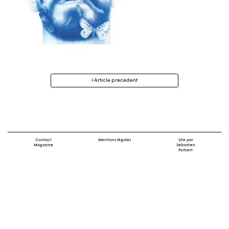
Navigation
Article précédent
des
articles
Contact
Mentions légales
Site par
Magazine
Sébastien
Poilvert