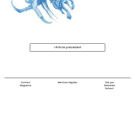
Navigation
Article précédent
des
articles
Contact
Mentions légales
Site par
Magazine
Sébastien
Poilvert