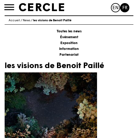
EN
FR
Toggle
navigation
Accueil
/
News
/
les visions de Benoit Paillé
Toutes les news
Événement
Exposition
Information
Partenariat
les visions de Benoit Paillé