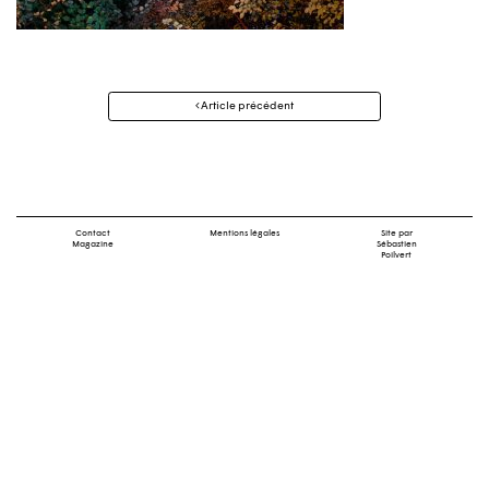
Navigation
Article précédent
des
articles
Contact
Mentions légales
Site par
Magazine
Sébastien
Poilvert