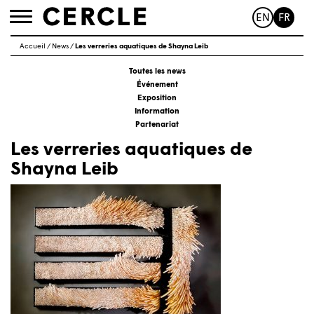
EN
FR
Toggle
navigation
Accueil
/
News
/
Les verreries aquatiques de Shayna Leib
Toutes les news
Événement
Exposition
Information
Partenariat
Les verreries aquatiques de
Shayna Leib