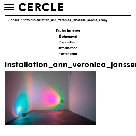
Toggle
navigation
Accueil
/
News
/
Installation_ann_veronica_janssens_sophie_crepy
Toutes les news
Événement
Exposition
Information
Partenariat
Installation_ann_veronica_janss