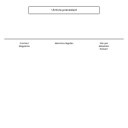
Navigation
Article précédent
des
articles
Contact
Mentions légales
Site par
Magazine
Sébastien
Poilvert