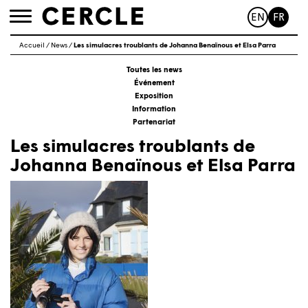
EN
FR
Toggle
navigation
Accueil
/
News
/
Les simulacres troublants de Johanna Benaïnous et Elsa Parra
Toutes les news
Événement
Exposition
Information
Partenariat
Les simulacres troublants de
Johanna Benaïnous et Elsa Parra