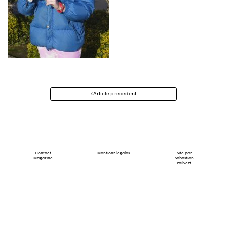
Navigation
Article précédent
des
articles
Contact
Mentions légales
Site par
Magazine
Sébastien
Poilvert