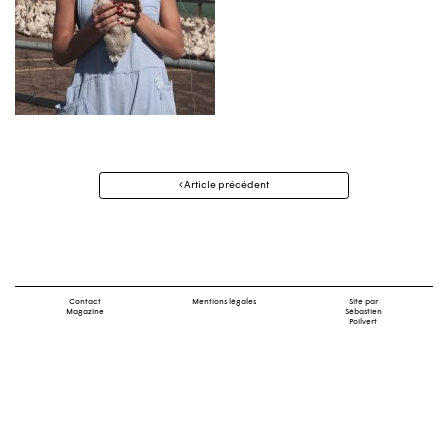
Navigation
Article précédent
des
articles
Contact
Mentions légales
Site par
Magazine
Sébastien
Poilvert