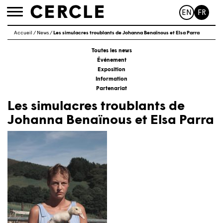
EN
FR
Toggle
navigation
Accueil
/
News
/
Les simulacres troublants de Johanna Benaïnous et Elsa Parra
Toutes les news
Événement
Exposition
Information
Partenariat
Les simulacres troublants de
Johanna Benaïnous et Elsa Parra