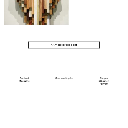
Navigation
Article précédent
des
articles
Contact
Mentions légales
Site par
Magazine
Sébastien
Poilvert