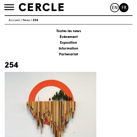
EN
FR
Toggle
navigation
Accueil
/
News
/
254
Toutes les news
Événement
Exposition
Information
Partenariat
254