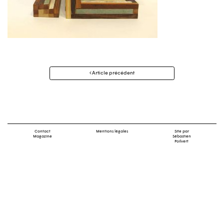
Navigation
Article précédent
des
articles
Contact
Mentions légales
Site par
Magazine
Sébastien
Poilvert