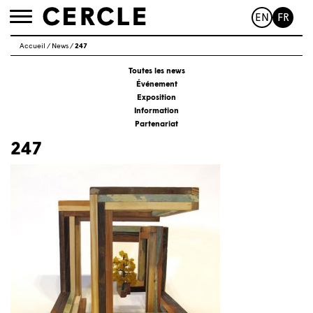
EN
FR
Toggle
navigation
Accueil
/
News
/
247
Toutes les news
Événement
Exposition
Information
Partenariat
247